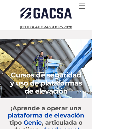
¡COTIZA AHORA! 81 8175 7878
Cursos de seguridad
y uso de plataformas
de elevación
¡Aprende a operar una
plataforma de elevación
tipo
Genie
, articulada o